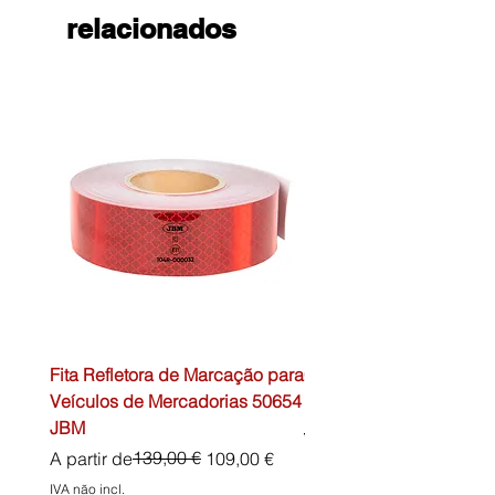
relacionados
Fita Refletora de Marcação para
Caixa de Primeiros Soc
Veículos de Mercadorias 50654
DIN13157 54072 JBM
JBM
Preço normal
45,00 €
Preço normal
Preço promocional
139,00 €
A partir de
109,00 €
IVA não incl.
IVA não incl.