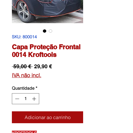
SKU: 800014
Capa Proteção Frontal
0014 Kroftools
Preço
Preço
 59,00 € 
29,90 €
normal
promocional
IVA não incl.
Quantidade
*
Adicionar ao carrinho