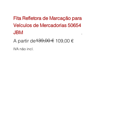
Fita Refletora de Marcação para
Caixa de Primeiros Soc
Veículos de Mercadorias 50654
DIN13157 54072 JBM
JBM
Preço normal
45,00 €
Preço normal
Preço promocional
139,00 €
A partir de
109,00 €
IVA não incl.
IVA não incl.