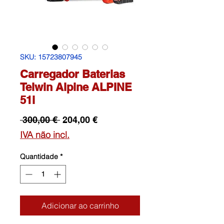
SKU: 15723807945
Carregador Baterias
Telwin Alpine ALPINE
51i
Preço
Preço
 300,00 € 
204,00 €
normal
promocional
IVA não incl.
Quantidade
*
Adicionar ao carrinho