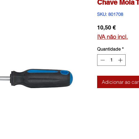
Chave Mola T
SKU: 801708
Preço
10,50 €
IVA não incl.
Quantidade
*
Adicionar ao car