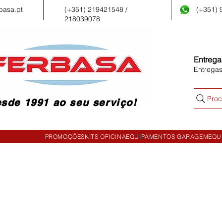
basa.pt
(+351) 219421548 /
(+351)
218039078
Entrega
Entrega
Proc
sde 1991 ao seu serviço!
PROMOÇÕES
KITS OFICINA
EQUIPAMENTOS GARAGEM
EQU