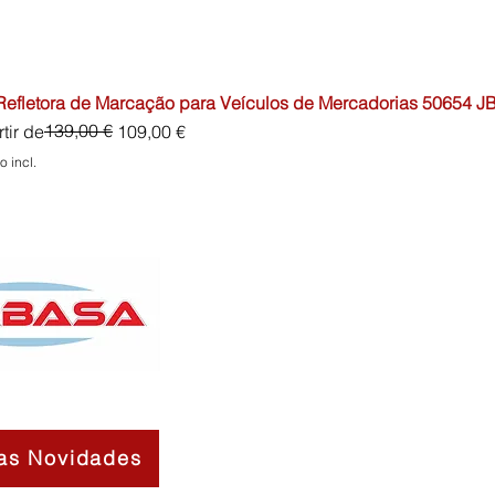
 Refletora de Marcação para Veículos de Mercadorias 50654 J
o normal
o promocional
139,00 €
tir de
109,00 €
o incl.
as Novidades
Contactos
Sobre Nós
Termos