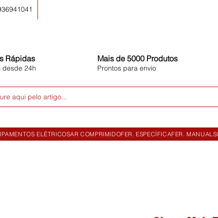
 936941041
s Rápidas
Mais de 5000 Produtos
s desde 24h
Prontos para envio
ure aqui pelo artigo...
IPAMENTOS ELÉTRICOS
AR COMPRIMIDO
FER. ESPECÍFICA
FER. MANUAL
S