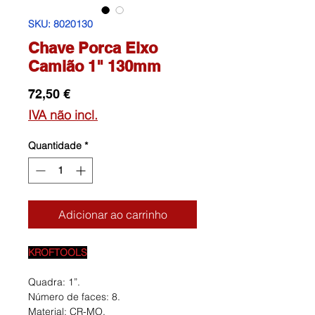
SKU: 8020130
Chave Porca Eixo
Camião 1" 130mm
Preço
72,50 €
IVA não incl.
Quantidade
*
Adicionar ao carrinho
KROFTOOLS
Quadra: 1”.
Número de faces: 8.
Material: CR-MO.