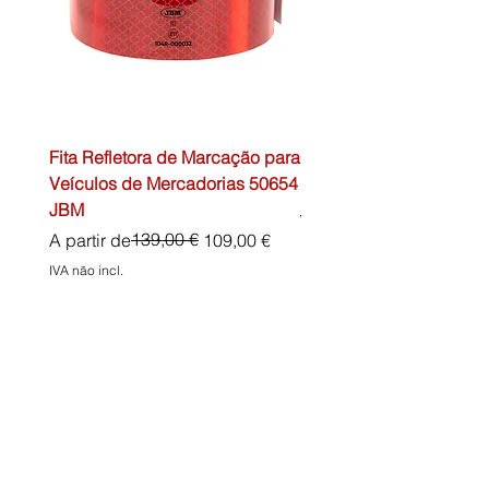
Fita Refletora de Marcação para
Caixa de Primeiros Soc
Veículos de Mercadorias 50654
DIN13157 54072 JBM
JBM
Preço normal
45,00 €
Preço normal
Preço promocional
139,00 €
A partir de
109,00 €
IVA não incl.
IVA não incl.