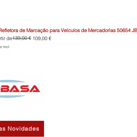
 Refletora de Marcação para Veículos de Mercadorias 50654 J
o normal
o promocional
139,00 €
tir de
109,00 €
o incl.
as Novidades
Contactos
Sobre Nós
Termos