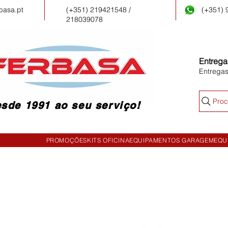
basa.pt
(+351) 219421548 /
(+351)
218039078
Entrega
Entrega
Proc
sde 1991 ao seu serviço!
PROMOÇÕES
KITS OFICINA
EQUIPAMENTOS GARAGEM
EQU