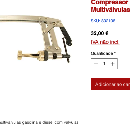
Compressor 
Multiválvulas
SKU: 802106
Preço
32,00 €
IVA não incl.
Quantidade
*
Adicionar ao car
tiválvulas gasolina e diesel com válvulas