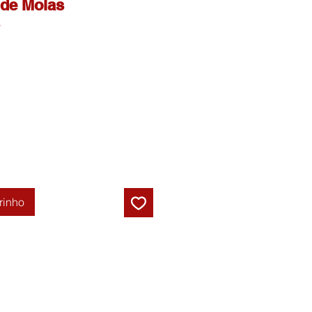
de Molas
rinho