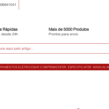
 936941041
s Rápidas
Mais de 5000 Produtos
s desde 24h
Prontos para envio
ure aqui pelo artigo...
IPAMENTOS ELÉTRICOS
AR COMPRIMIDO
FER. ESPECÍFICA
FER. MANUAL
S