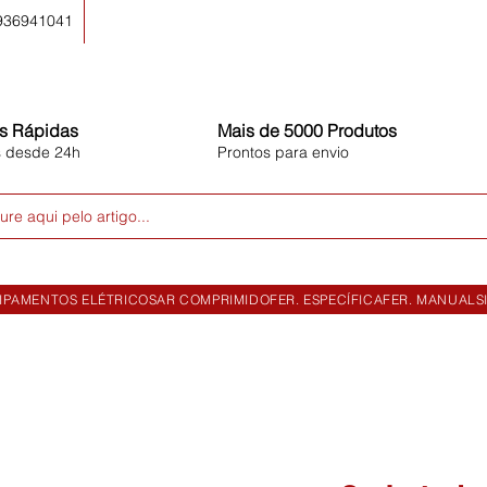
 936941041
s Rápidas
Mais de 5000 Produtos
s desde 24h
Prontos para envio
ure aqui pelo artigo...
IPAMENTOS ELÉTRICOS
AR COMPRIMIDO
FER. ESPECÍFICA
FER. MANUAL
S