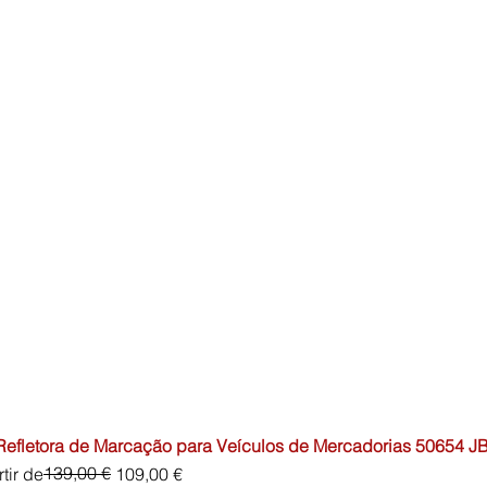
 Refletora de Marcação para Veículos de Mercadorias 50654 J
o normal
o promocional
139,00 €
tir de
109,00 €