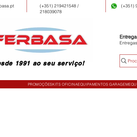
basa.pt
(+351) 219421548 /
(+351)
218039078
Entrega
Entrega
Proc
sde 1991 ao seu serviço!
PROMOÇÕES
KITS OFICINA
EQUIPAMENTOS GARAGEM
EQU