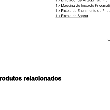
1 x Enrolador de Ar 20M 10x14,5m
1 x Máquina de Impacto Pneumáti
1 x Pistola de Enchimento de Pneu
1 x Pistola de Soprar
C
rodutos relacionados