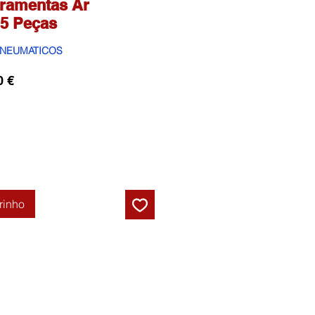
rramentas Ar
5 Peças
PNEUMATICOS
Preço
0 €
l
promocional
rinho