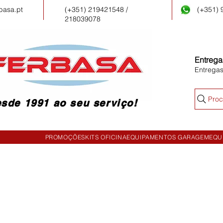
basa.pt
(+351) 219421548 /
(+351)
218039078
Entrega
Entrega
Proc
sde 1991 ao seu serviço!
PROMOÇÕES
KITS OFICINA
EQUIPAMENTOS GARAGEM
EQU