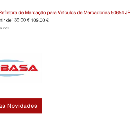
 Refletora de Marcação para Veículos de Mercadorias 50654 J
o normal
o promocional
139,00 €
tir de
109,00 €
o incl.
as Novidades
Contactos
Sobre Nós
Termos