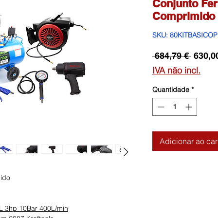
Conjunto Fe
Comprimido 
SKU: 80KITBASICO
Preço
 684,79 € 
630,0
norma
IVA não incl.
Quantidade
*
Adicionar ao car
ido
0L 3hp 10Bar 400L/min