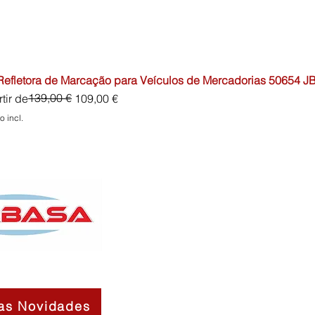
 Refletora de Marcação para Veículos de Mercadorias 50654 J
o normal
o promocional
139,00 €
tir de
109,00 €
o incl.
as Novidades