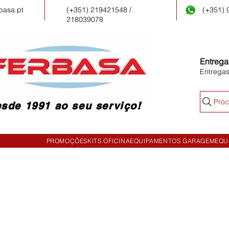
basa.pt
(+351) 219421548 /
(+351)
218039078
Entrega
Entrega
Proc
sde 1991 ao seu serviço!
PROMOÇÕES
KITS OFICINA
EQUIPAMENTOS GARAGEM
EQU