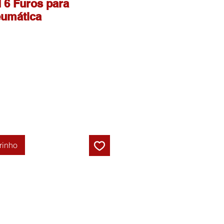
 6 Furos para
eumática
rinho