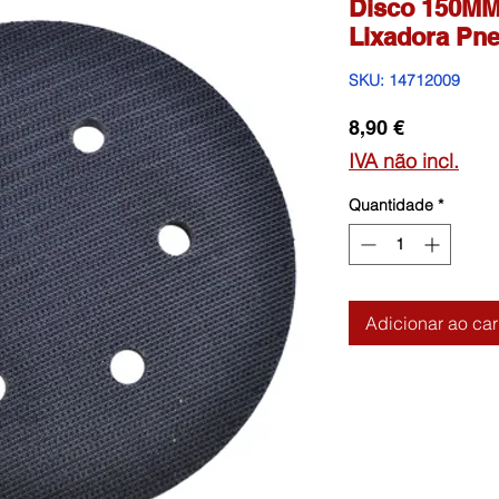
Disco 150MM
Lixadora Pn
SKU: 14712009
Preço
8,90 €
IVA não incl.
Quantidade
*
Adicionar ao car