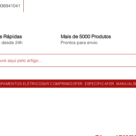
 936941041
s Rápidas
Mais de 5000 Produtos
s desde 24h
Prontos para envio
ure aqui pelo artigo...
IPAMENTOS ELÉTRICOS
AR COMPRIMIDO
FER. ESPECÍFICA
FER. MANUAL
S