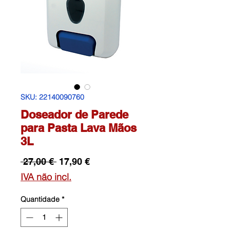
SKU: 22140090760
Doseador de Parede
para Pasta Lava Mãos
3L
Preço
Preço
 27,00 € 
17,90 €
normal
promocional
IVA não incl.
Quantidade
*