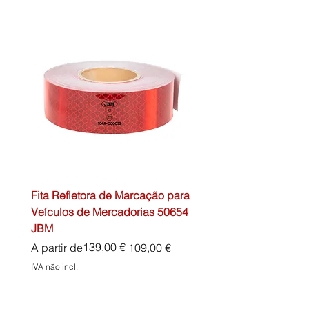
Fita Refletora de Marcação para
Caixa de Primeiros Soc
Veículos de Mercadorias 50654
DIN13157 54072 JBM
JBM
Preço normal
45,00 €
Preço normal
Preço promocional
139,00 €
A partir de
109,00 €
IVA não incl.
IVA não incl.