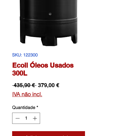
SKU: 122300
Ecoil Óleos Usados
300L
Preço
Preço
 435,90 € 
379,00 €
normal
promocional
IVA não incl.
Quantidade
*