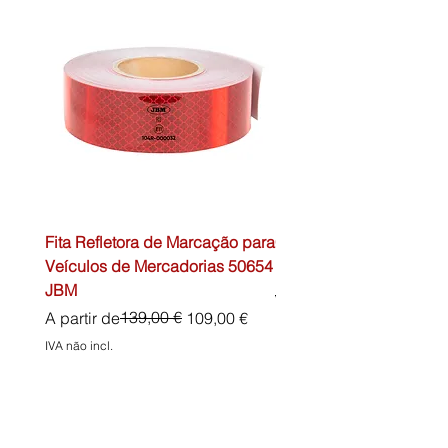
Fita Refletora de Marcação para
Caixa de Primeiros Soc
Veículos de Mercadorias 50654
DIN13157 54072 JBM
JBM
Preço normal
45,00 €
Preço normal
Preço promocional
139,00 €
A partir de
109,00 €
IVA não incl.
IVA não incl.