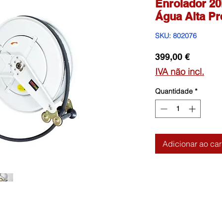
Enrolador 20
Água Alta Pr
SKU: 802076
Preço
399,00 €
IVA não incl.
Quantidade
*
Adicionar ao car