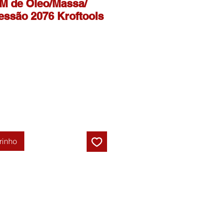
M de Óleo/Massa/
essão 2076 Kroftools
rinho