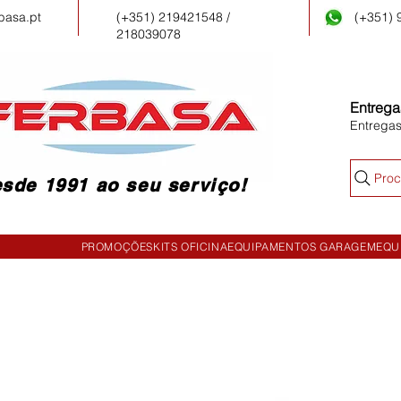
basa.pt
(+351) 219421548 /
(+351)
218039078
Entrega
Entrega
Proc
sde 1991 ao seu serviço!
PROMOÇÕES
KITS OFICINA
EQUIPAMENTOS GARAGEM
EQU