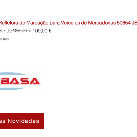
 Refletora de Marcação para Veículos de Mercadorias 50654 J
o normal
o promocional
139,00 €
tir de
109,00 €
o incl.
as Novidades
Contactos
Sobre Nós
Termos