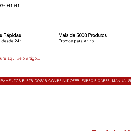
 936941041
s Rápidas
Mais de 5000 Produtos
s desde 24h
Prontos para envio
ure aqui pelo artigo...
IPAMENTOS ELÉTRICOS
AR COMPRIMIDO
FER. ESPECÍFICA
FER. MANUAL
S