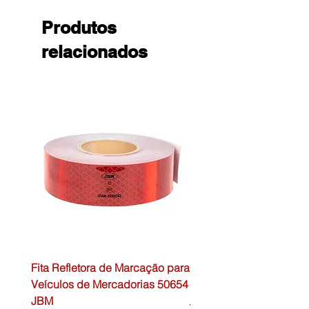
Produtos
relacionados
Fita Refletora de Marcação para
Caixa de Primeiros Soc
Veículos de Mercadorias 50654
DIN13157 54072 JBM
JBM
Preço normal
45,00 €