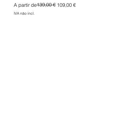
Preço normal
Preço promocional
139,00 €
A partir de
109,00 €
IVA não incl.
IVA não incl.