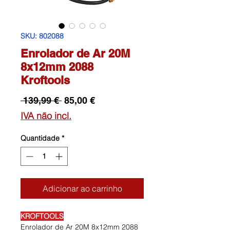
SKU: 802088
Enrolador de Ar 20M
8x12mm 2088
Kroftools
Preço
Preço
 139,99 € 
85,00 €
normal
promocional
IVA não incl.
Quantidade
*
Adicionar ao carrinho
KROFTOOLS
Enrolador de Ar 20M 8x12mm 2088