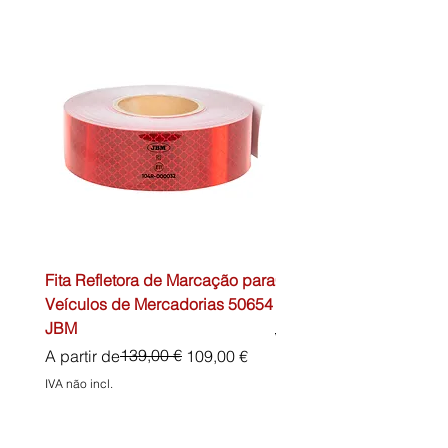
Fita Refletora de Marcação para
Caixa de Primeiros Soc
Veículos de Mercadorias 50654
DIN13157 54072 JBM
JBM
Preço normal
45,00 €
Preço normal
Preço promocional
139,00 €
A partir de
109,00 €
IVA não incl.
IVA não incl.