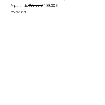
Preço normal
Preço promocional
139,00 €
A partir de
109,00 €
IVA não incl.
IVA não incl.