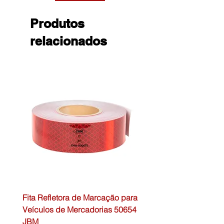
Produtos
relacionados
Fita Refletora de Marcação para
Caixa de Primeiros Soc
Veículos de Mercadorias 50654
DIN13157 54072 JBM
JBM
Preço normal
45,00 €