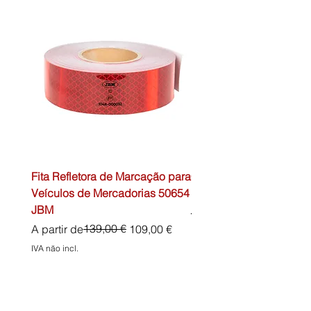
Fita Refletora de Marcação para
Caixa de Primeiros Soc
Veículos de Mercadorias 50654
DIN13157 54072 JBM
JBM
Preço normal
45,00 €
Preço normal
Preço promocional
139,00 €
A partir de
109,00 €
IVA não incl.
IVA não incl.