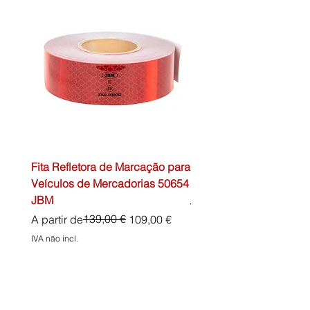
Fita Refletora de Marcação para
Caixa de Primeiros Soc
Veículos de Mercadorias 50654
DIN13157 54072 JBM
JBM
Preço normal
45,00 €
Preço normal
Preço promocional
139,00 €
A partir de
109,00 €
IVA não incl.
IVA não incl.