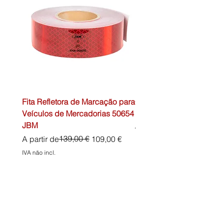
Fita Refletora de Marcação para
Caixa de Primeiros Soc
Veículos de Mercadorias 50654
DIN13157 54072 JBM
JBM
Preço normal
45,00 €
Preço normal
Preço promocional
139,00 €
A partir de
109,00 €
IVA não incl.
IVA não incl.