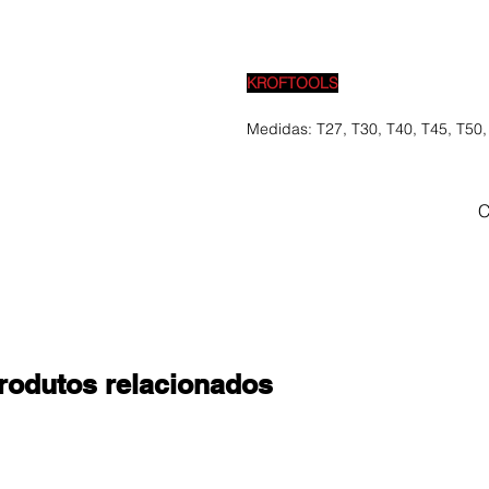
KROFTOOLS
Medidas: T27, T30, T40, T45, T50,
C
rodutos relacionados