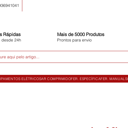
 936941041
s Rápidas
Mais de 5000 Produtos
s desde 24h
Prontos para envio
ure aqui pelo artigo...
IPAMENTOS ELÉTRICOS
AR COMPRIMIDO
FER. ESPECÍFICA
FER. MANUAL
S