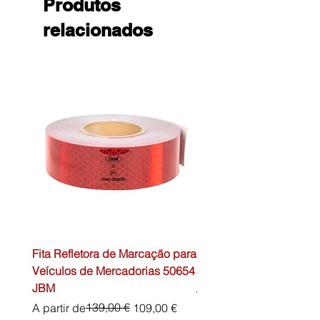
Produtos
relacionados
Fita Refletora de Marcação para
Caixa de Primeiros Soc
Veículos de Mercadorias 50654
DIN13157 54072 JBM
JBM
Preço normal
45,00 €
Preço normal
Preço promocional
139,00 €
A partir de
109,00 €
IVA não incl.