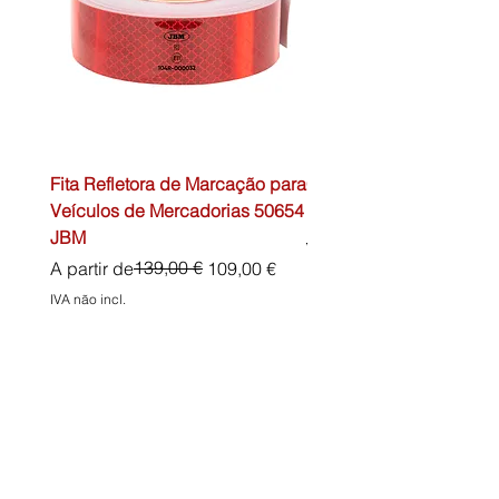
Fita Refletora de Marcação para
Caixa de Primeiros Soc
Veículos de Mercadorias 50654
DIN13157 54072 JBM
JBM
Preço normal
45,00 €
Preço normal
Preço promocional
139,00 €
A partir de
109,00 €
IVA não incl.
IVA não incl.