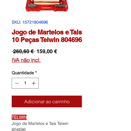
SKU: 15721804696
Jogo de Martelos e Tais
10 Peças Telwin 804696
Preço
Preço
 260,60 € 
159,00 €
normal
promocional
IVA não incl.
Quantidade
*
Adicionar ao carrinho
TELWIN
Jogo de Martelos e Tais Telwin
804696