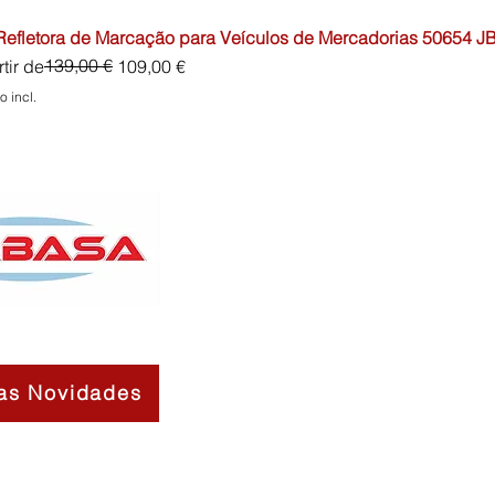
 Refletora de Marcação para Veículos de Mercadorias 50654 J
o normal
o promocional
139,00 €
tir de
109,00 €
o incl.
as Novidades
Contactos
Sobre Nós
Termos