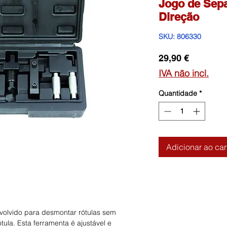
Jogo de Sepa
Direção
SKU: 806330
Preço
29,90 €
IVA não incl.
Quantidade
*
Adicionar ao car
nvolvido para desmontar rótulas sem
ótula. Esta ferramenta é ajustável e