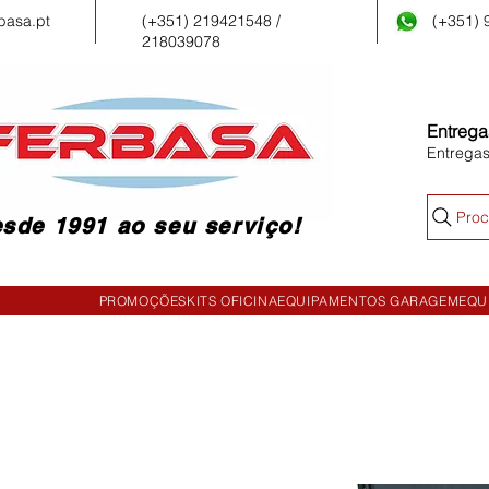
basa.pt
(+351) 219421548 /
(+351)
218039078
Entrega
Entrega
Proc
sde 1991 ao seu serviço!
PROMOÇÕES
KITS OFICINA
EQUIPAMENTOS GARAGEM
EQU