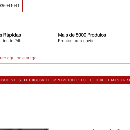
 936941041
s Rápidas
Mais de 5000 Produtos
s desde 24h
Prontos para envio
ure aqui pelo artigo...
IPAMENTOS ELÉTRICOS
AR COMPRIMIDO
FER. ESPECÍFICA
FER. MANUAL
S