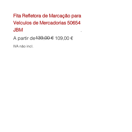
Fita Refletora de Marcação para
Caixa de Primeiros Soc
Veículos de Mercadorias 50654
DIN13157 54072 JBM
JBM
Preço normal
45,00 €
Preço normal
Preço promocional
139,00 €
A partir de
109,00 €
IVA não incl.
IVA não incl.