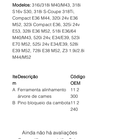
Modelos:
316i/318i M40/M43, 318i
S16v S30, 318i S-Coupe 318Ti,
Compact E36 M44, 320i 24v E36
M52, 323i Compact E36, 325i 24v
E53, 328i E36 M52, 518i E36/64
M40/M43, 520i 24v, E34/E39, 523i
E70 M52, 525i 24v E34/E39, 528i
E39 M52, 728i E38 M52, Z3 1.9i/2.8i
M44/M52
Ite
Descrição
Código
m
OEM
A
Ferramenta alinhamento
11 2
árvore de cames
300
B
Pino bloqueio da cambota
11 2
240
Ainda não há avaliações