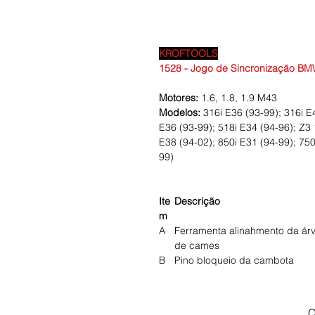
KROFTOOLS
1528 - Jogo de Sincronização BMW
Motores:
1.6, 1.8, 1.9 M43
Modelos:
316i E36 (93-99); 316i E
E36 (93-99); 518i E34 (94-96); Z3 1
E38 (94-02); 850i E31 (94-99); 750
99)
Ite
Descrição
m
A
Ferramenta alinahmento da ár
de cames
B
Pino bloqueio da cambota
C