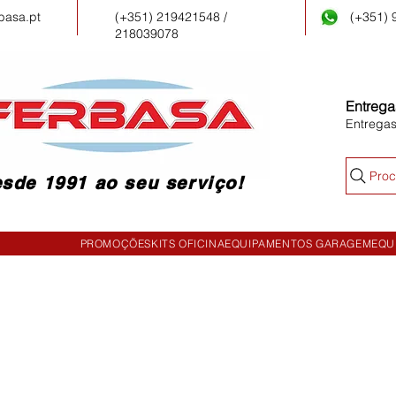
basa.pt
(+351) 219421548 /
(+351)
218039078
Entrega
Entrega
Proc
sde 1991 ao seu serviço!
PROMOÇÕES
KITS OFICINA
EQUIPAMENTOS GARAGEM
EQU