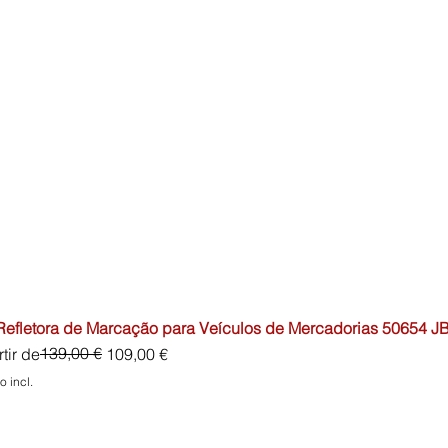
 Refletora de Marcação para Veículos de Mercadorias 50654 J
o normal
o promocional
139,00 €
tir de
109,00 €
o incl.