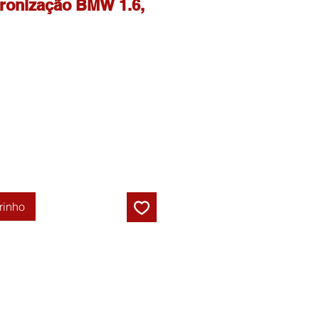
cronização BMW 1.6,
rinho