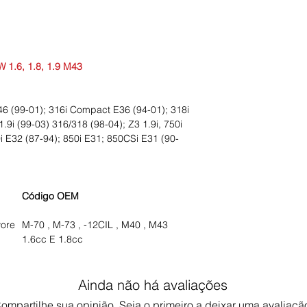
 1.6, 1.8, 1.9 M43
46 (99-01); 316i Compact E36 (94-01); 318i
.9i (99-03) 316/318 (98-04); Z3 1.9i, 750i
i E32 (87-94); 850i E31; 850CSi E31 (90-
Código OEM
vore
M-70 , M-73 , -12CIL , M40 , M43
1.6cc E 1.8cc
Ainda não há avaliações
ompartilhe sua opinião. Seja o primeiro a deixar uma avaliaçã