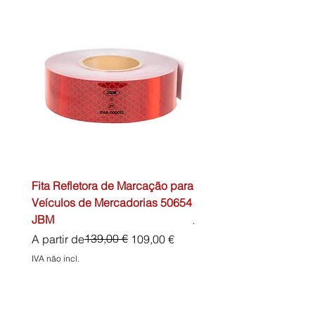
Fita Refletora de Marcação para
Caixa de Primeiros Soc
Veículos de Mercadorias 50654
DIN13157 54072 JBM
JBM
Preço normal
45,00 €
Preço normal
Preço promocional
139,00 €
A partir de
109,00 €
IVA não incl.
IVA não incl.