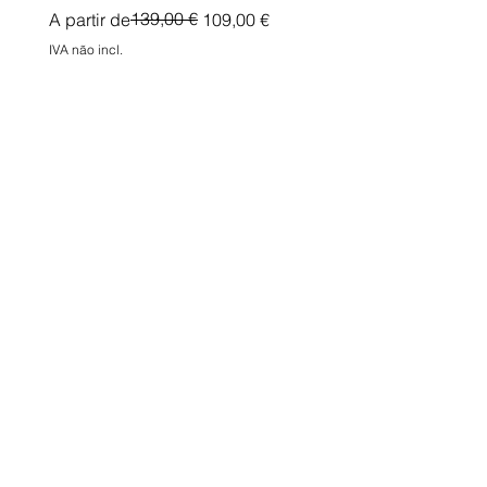
Preço normal
Preço promocional
139,00 €
A partir de
109,00 €
IVA não incl.
IVA não incl.