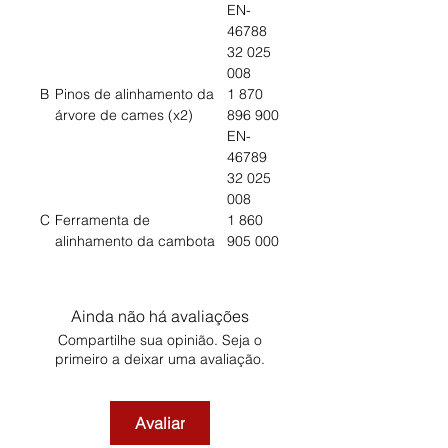
EN-
46788
32 025
008
B
Pinos de alinhamento da
1 870
árvore de cames (x2)
896 900
EN-
46789
32 025
008
C
Ferramenta de
1 860
alinhamento da cambota
905 000
Ainda não há avaliações
Compartilhe sua opinião. Seja o
primeiro a deixar uma avaliação.
Avaliar