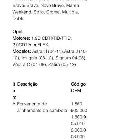
Brava/ Bravo, Novo Bravo, Marea
Weekend, Strilo, Croma, Multipla,
Doblo
Opel:
Motores:
1.9D CDTI/TID/TTID,
2.0CDTI/ecoFLEX
Modelos:
Astra H (04-11),Astra J (10-
12), Insignia (08-12), Signum 04-08),
Vectra C (04-08), Zafira (05-12)
It
Descrição
Código
e
OEM
m
A
Ferramenta de
1 860
alinhamento da cambota
905 000
1.860.9
05.010
2.000.0
03.000