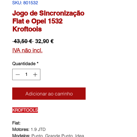
SKU: 801532
Jogo de Sincronização
Fiat e Opel 1532
Kroftools
Preço
Preço
 43,50 € 
32,90 €
normal
promocional
IVA não incl.
Quantidade
*
Adicionar ao carrinho
KROFTOOLS
Fiat:
Motores:
1.9 JTD
Modelos:
Punto, Grande Punto, Idea,