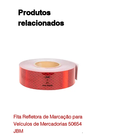
Produtos
relacionados
Fita Refletora de Marcação para
Caixa de Primeiros Soc
Veículos de Mercadorias 50654
DIN13157 54072 JBM
JBM
Preço normal
45,00 €