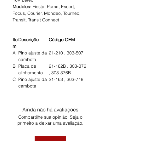
16V Zetec
Modelos
: Fiesta, Puma, Escort,
Focus, Courier, Mondeo, Tourneo,
Transit, Transit Connect
Ite
Descrição
Código OEM
m
A
Pino ajuste da
21-210 , 303-507
cambota
B
Placa de
21-162B , 303-376
alinhamento
, 303-376B
C
Pino ajuste da
21-163 , 303-748
cambota
Ainda não há avaliações
Compartilhe sua opinião. Seja o
primeiro a deixar uma avaliação.