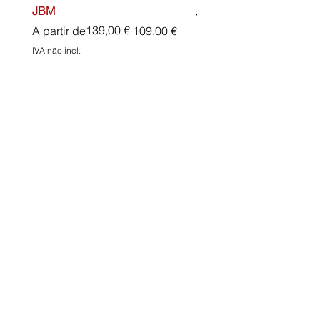
JBM
Preço normal
45,00 €
Preço normal
Preço promocional
139,00 €
A partir de
109,00 €
IVA não incl.
IVA não incl.