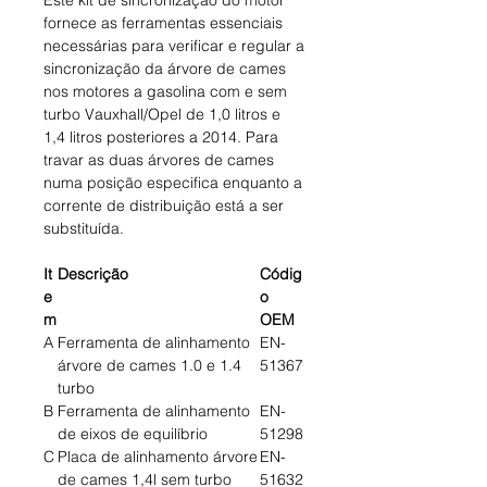
Este kit de sincronização do motor
fornece as ferramentas essenciais
necessárias para verificar e regular a
sincronização da árvore de cames
nos motores a gasolina com e sem
turbo Vauxhall/Opel de 1,0 litros e
1,4 litros posteriores a 2014. Para
travar as duas árvores de cames
numa posição especifica enquanto a
corrente de distribuição está a ser
substituída.
It
Descrição
Códig
e
o
m
OEM
A
Ferramenta de alinhamento
EN-
árvore de cames 1.0 e 1.4
51367
turbo
B
Ferramenta de alinhamento
EN-
de eixos de equilíbrio
51298
C
Placa de alinhamento árvore
EN-
de cames 1,4l sem turbo
51632