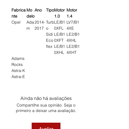
Fabrica
Mo
Ano
Tipo
Motor
Motor
nte
delo
1.0
1.4
Opel
Ada
2014-
Turb
LE/B1
LV7/B1
m
2017
o
0XFL
4XE
Sidi
LE/B1
LE2/B1
Eco
0XFT
4XHL
flex
LE/B1
LE2/B1
0XHL
4XHT
Adams
Rocks
Astra-K
Astra-E
Ainda não há avaliações
Compartilhe sua opinião. Seja o
primeiro a deixar uma avaliação.