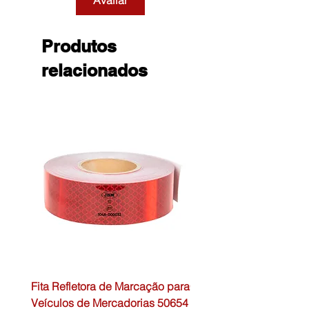
Avaliar
Produtos
relacionados
Fita Refletora de Marcação para
Caixa de Primeiros Soc
Veículos de Mercadorias 50654
DIN13157 54072 JBM