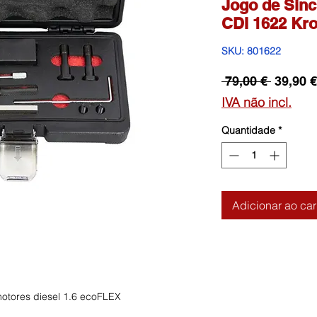
Jogo de Sinc
CDI 1622 Kro
SKU: 801622
Preço
 79,00 € 
39,90 €
normal
IVA não incl.
Quantidade
*
Adicionar ao car
otores diesel 1.6 ecoFLEX