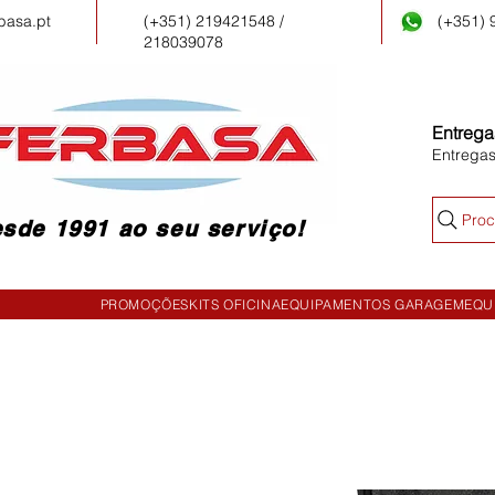
basa.pt
(+351) 219421548 /
(+351)
218039078
Entrega
Entrega
Proc
sde 1991 ao seu serviço!
PROMOÇÕES
KITS OFICINA
EQUIPAMENTOS GARAGEM
EQU