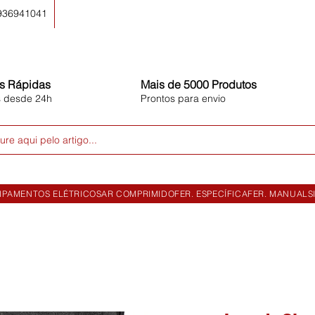
 936941041
s Rápidas
Mais de 5000 Produtos
s desde 24h
Prontos para envio
ure aqui pelo artigo...
IPAMENTOS ELÉTRICOS
AR COMPRIMIDO
FER. ESPECÍFICA
FER. MANUAL
S