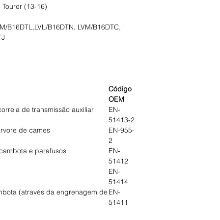
 Tourer (13-16)
VM/B16DTL,LVL/B16DTN, LVM/B16DTC,
TJ
Código
OEM
orreia de transmissão auxiliar
EN-
51413-2
árvore de cames
EN-955-
2
 cambota e parafusos
EN-
51412
EN-
51414
mbota (através da engrenagem de
EN-
51411