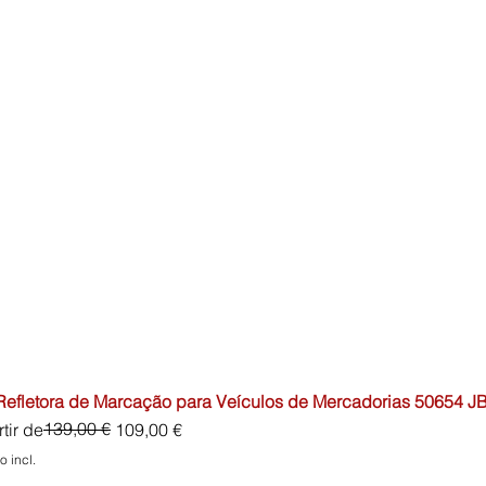
 Refletora de Marcação para Veículos de Mercadorias 50654 J
o normal
o promocional
139,00 €
tir de
109,00 €
o incl.