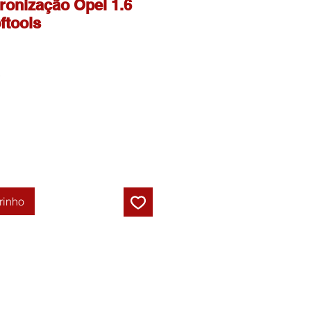
ronização Opel 1.6
ftools
Preço
promocional
rinho