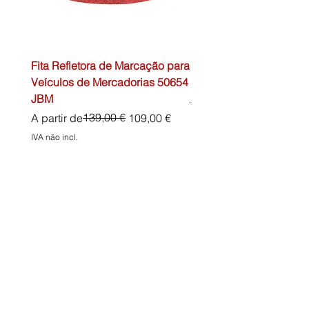
Fita Refletora de Marcação para
Caixa de Primeiros Soc
Veículos de Mercadorias 50654
DIN13157 54072 JBM
JBM
Preço normal
45,00 €
Preço normal
Preço promocional
139,00 €
A partir de
109,00 €
IVA não incl.
IVA não incl.