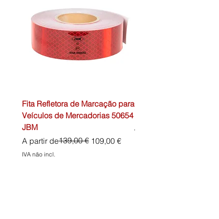
Fita Refletora de Marcação para
Caixa de Primeiros Soc
Veículos de Mercadorias 50654
DIN13157 54072 JBM
JBM
Preço normal
45,00 €
Preço normal
Preço promocional
139,00 €
A partir de
109,00 €
IVA não incl.
IVA não incl.