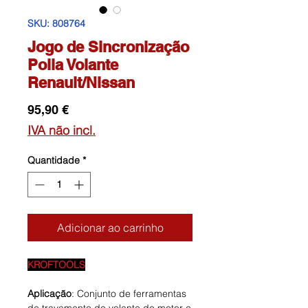
SKU: 808764
Jogo de Sincronização
Polia Volante
Renault/Nissan
Preço
95,90 €
IVA não incl.
Quantidade
*
Adicionar ao carrinho
KROFTOOLS
Aplicação
: Conjunto de ferramentas