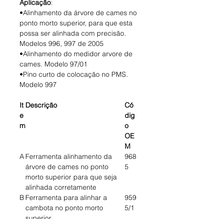
Aplicação
:
•Alinhamento da árvore de cames no
ponto morto superior, para que esta
possa ser alinhada com precisão.
Modelos 996, 997 de 2005
•Alinhamento do medidor arvore de
cames. Modelo 97/01
•Pino curto de colocação no PMS.
Modelo 997
It
Descrição
Có
e
dig
m
o
OE
M
A
Ferramenta alinhamento da
968
árvore de cames no ponto
5
morto superior para que seja
alinhada corretamente
B
Ferramenta para alinhar a
959
cambota no ponto morto
5/1
superior