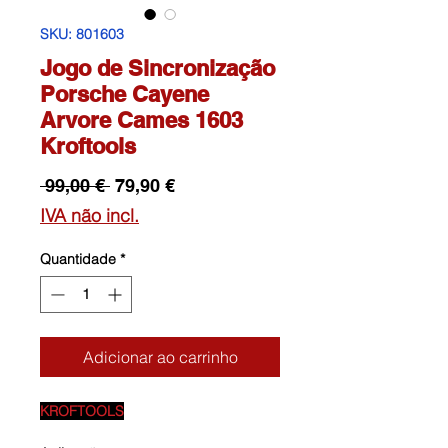
SKU: 801603
Jogo de Sincronização
Porsche Cayene
Arvore Cames 1603
Kroftools
Preço
Preço
 99,00 € 
79,90 €
normal
promocional
IVA não incl.
Quantidade
*
Adicionar ao carrinho
KROFTOOLS