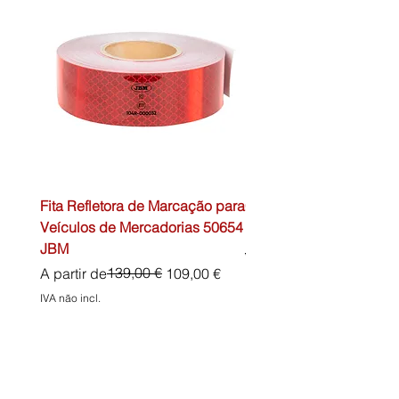
Fita Refletora de Marcação para
Caixa de Primeiros Soc
Veículos de Mercadorias 50654
DIN13157 54072 JBM
JBM
Preço normal
45,00 €
Preço normal
Preço promocional
139,00 €
A partir de
109,00 €
IVA não incl.
IVA não incl.