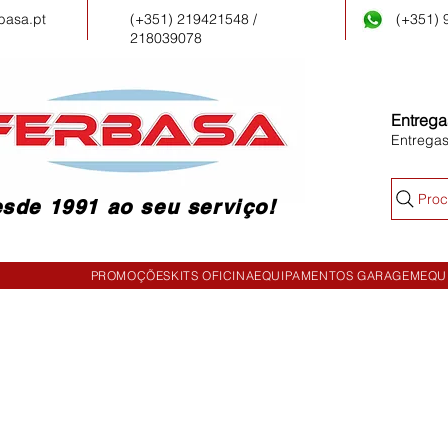
basa.pt
(+351) 219421548 /
(+351)
218039078
Entrega
Entrega
Proc
sde 1991 ao seu serviço!
PROMOÇÕES
KITS OFICINA
EQUIPAMENTOS GARAGEM
EQU