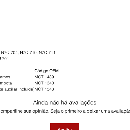
0, N7Q 704, N7Q 710, N7Q 711
U 701
Código OEM
 cames
MOT 1489
ambota
MOT 1340
 auxiliar incluída)
MOT 1348
Ainda não há avaliações
ompartilhe sua opinião. Seja o primeiro a deixar uma avaliaçã
Avaliar