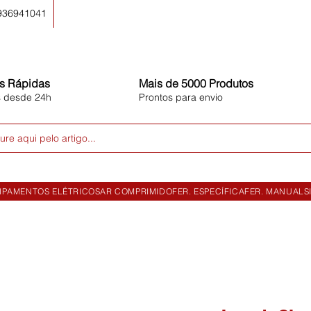
 936941041
s Rápidas
Mais de 5000 Produtos
s desde 24h
Prontos para envio
ure aqui pelo artigo...
IPAMENTOS ELÉTRICOS
AR COMPRIMIDO
FER. ESPECÍFICA
FER. MANUAL
S