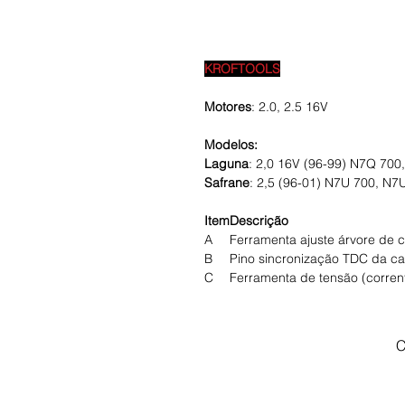
KROFTOOLS
Motores
: 2.0, 2.5 16V
Modelos:
Laguna
: 2,0 16V (96-99) N7Q 70
Safrane
: 2,5 (96-01) N7U 700, N7
Item
Descrição
A
Ferramenta ajuste árvore de
B
Pino sincronização TDC da c
C
Ferramenta de tensão (corrente
C