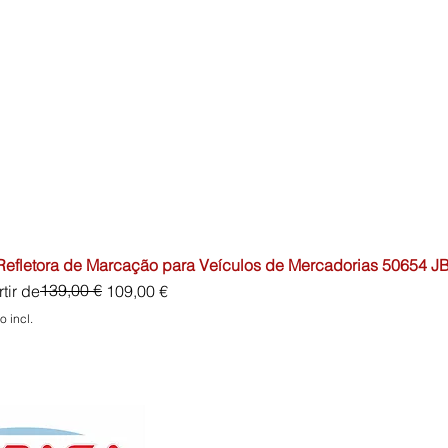
 Refletora de Marcação para Veículos de Mercadorias 50654 J
o normal
o promocional
139,00 €
tir de
109,00 €
o incl.