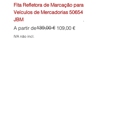
Fita Refletora de Marcação para
Caixa de Primeiros Soc
Veículos de Mercadorias 50654
DIN13157 54072 JBM
JBM
Preço normal
45,00 €
Preço normal
Preço promocional
139,00 €
A partir de
109,00 €
IVA não incl.
IVA não incl.