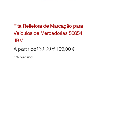
Fita Refletora de Marcação para
Caixa de Primeiros Soc
Veículos de Mercadorias 50654
DIN13157 54072 JBM
JBM
Preço normal
45,00 €
Preço normal
Preço promocional
139,00 €
A partir de
109,00 €
IVA não incl.
IVA não incl.