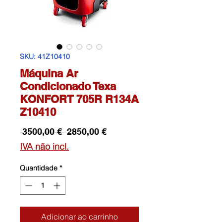
SKU: 41Z10410
Máquina Ar
Condicionado Texa
KONFORT 705R R134A
Z10410
Preço
Preço
 3500,00 € 
2850,00 €
normal
promocional
IVA não incl.
Quantidade
*
Adicionar ao carrinho