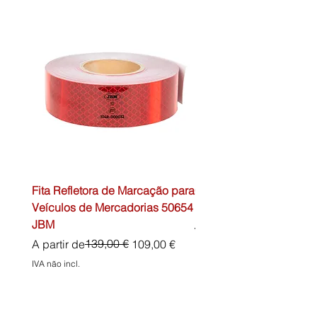
Fita Refletora de Marcação para
Caixa de Primeiros Soc
Veículos de Mercadorias 50654
DIN13157 54072 JBM
JBM
Preço normal
45,00 €
Preço normal
Preço promocional
139,00 €
A partir de
109,00 €
IVA não incl.
IVA não incl.