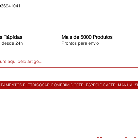
 936941041
s Rápidas
Mais de 5000 Produtos
s desde 24h
Prontos para envio
ure aqui pelo artigo...
IPAMENTOS ELÉTRICOS
AR COMPRIMIDO
FER. ESPECÍFICA
FER. MANUAL
S