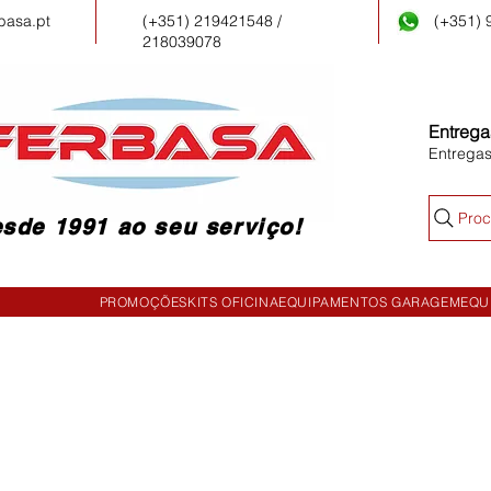
basa.pt
(+351) 219421548 /
(+351)
218039078
Entrega
Entrega
Proc
sde 1991 ao seu serviço!
PROMOÇÕES
KITS OFICINA
EQUIPAMENTOS GARAGEM
EQU