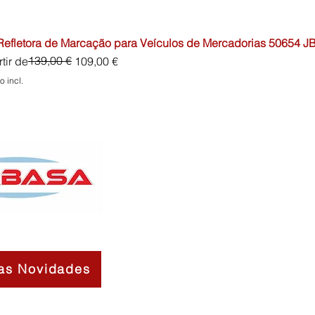
 Refletora de Marcação para Veículos de Mercadorias 50654 J
o normal
o promocional
139,00 €
tir de
109,00 €
o incl.
as Novidades
Contactos
Sobre Nós
Termos