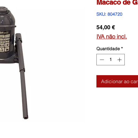
Macaco de G
SKU: 804720
Preço
54,00 €
IVA não incl.
Quantidade
*
Adicionar ao car