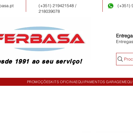
basa.pt
(+351) 219421548 /
(+351)
218039078
Entrega
Entrega
Proc
sde 1991 ao seu serviço!
PROMOÇÕES
KITS OFICINA
EQUIPAMENTOS GARAGEM
EQU