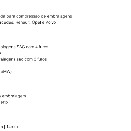
zada para compressão de embraiagens
ercedes, Renault, Opel e Volvo
raiagens SAC com 4 furos
)
raiagens sac com 3 furos
 (BMW)
da embraiagem
erto
mm | 14mm