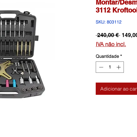
Montar/Desm
3112 Kroftoo
SKU: 803112
Preço
 240,00 € 
149,0
norma
IVA não incl.
Quantidade
*
Adicionar ao car