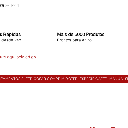
 936941041
s Rápidas
Mais de 5000 Produtos
s desde 24h
Prontos para envio
ure aqui pelo artigo...
IPAMENTOS ELÉTRICOS
AR COMPRIMIDO
FER. ESPECÍFICA
FER. MANUAL
S