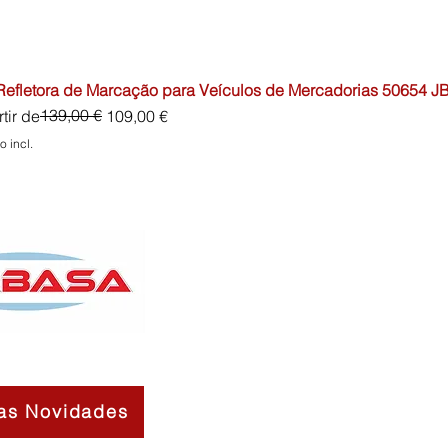
 Refletora de Marcação para Veículos de Mercadorias 50654 J
o normal
o promocional
139,00 €
tir de
109,00 €
o incl.
as Novidades
Contactos
Sobre Nós
Termos