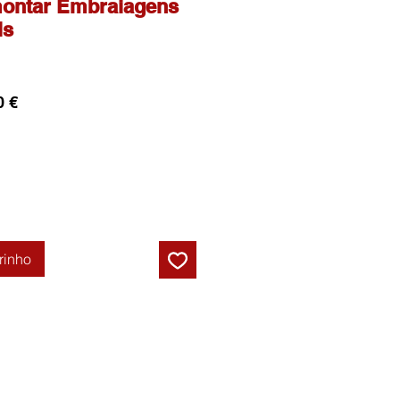
ontar Embraiagens
ls
Preço
0 €
l
promocional
rinho