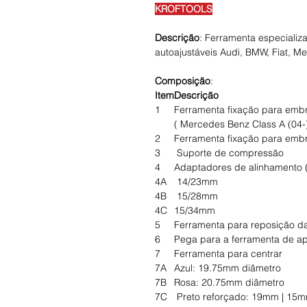
KROFTOOLS
Descrição
: Ferramenta especiali
autoajustáveis Audi, BMW, Fiat, M
Composição
:
Item
Descrição
1
Ferramenta fixação para emb
( Mercedes Benz Class A (04-
2
Ferramenta fixação para emb
3
Suporte de compressão
4
Adaptadores de alinhamento
4A
14/23mm
4B
15/28mm
4C
15/34mm
5
Ferramenta para reposição 
6
Pega para a ferramenta de ap
7
Ferramenta para centrar
7A
Azul: 19.75mm diâmetro
7B
Rosa: 20.75mm diâmetro
7C
Preto reforçado: 19mm | 15