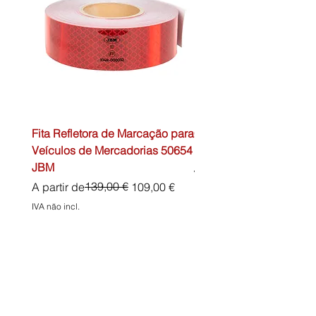
Fita Refletora de Marcação para
Caixa de Primeiros Soc
Veículos de Mercadorias 50654
DIN13157 54072 JBM
JBM
Preço normal
45,00 €
Preço normal
Preço promocional
139,00 €
A partir de
109,00 €
IVA não incl.
IVA não incl.