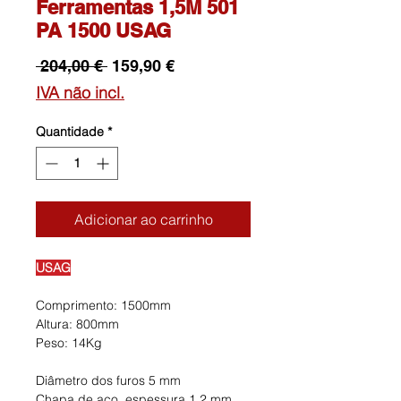
Ferramentas 1,5M 501
PA 1500 USAG
Preço
Preço
 204,00 € 
159,90 €
normal
promocional
IVA não incl.
Quantidade
*
Adicionar ao carrinho
USAG
Comprimento: 1500mm
Altura: 800mm
Peso: 14Kg
Diâmetro dos furos 5 mm
Chapa de aço, espessura 1,2 mm