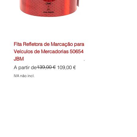
Fita Refletora de Marcação para
Caixa de Primeiros Soc
Veículos de Mercadorias 50654
DIN13157 54072 JBM
JBM
Preço normal
45,00 €
Preço normal
Preço promocional
139,00 €
A partir de
109,00 €
IVA não incl.
IVA não incl.