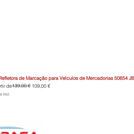
 Refletora de Marcação para Veículos de Mercadorias 50654 J
o normal
o promocional
139,00 €
tir de
109,00 €
o incl.