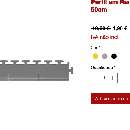
Perfil em R
50cm
Preço
P
 10,00 € 
4,90 €
normal
p
IVA não incl.
Cor
*
Quantidade
*
Adicionar ao car