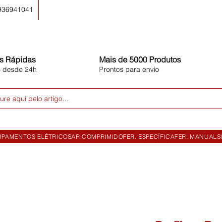
 936941041
s Rápidas
Mais de 5000 Produtos
s desde 24h
Prontos para envio
ure aqui pelo artigo...
IPAMENTOS ELÉTRICOS
AR COMPRIMIDO
FER. ESPECÍFICA
FER. MANUAL
S