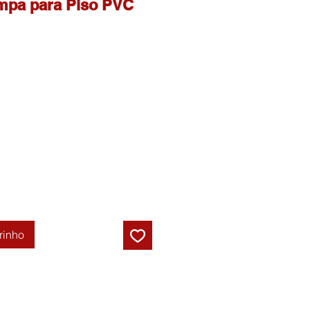
ampa para Piso PVC
reço
romocional
rinho