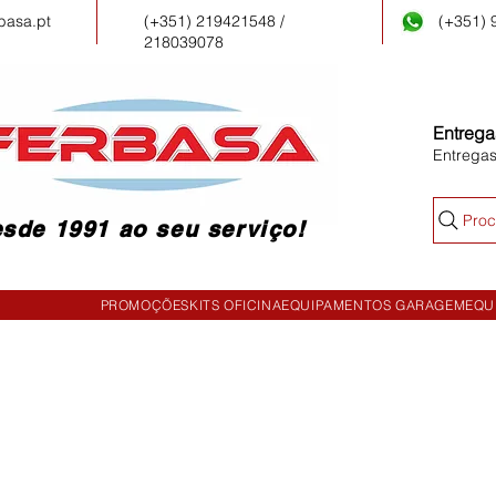
basa.pt
(+351) 219421548 /
(+351)
218039078
Entrega
Entrega
Proc
sde 1991 ao seu serviço!
PROMOÇÕES
KITS OFICINA
EQUIPAMENTOS GARAGEM
EQU