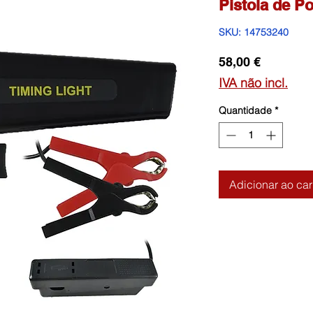
Pistola de P
SKU: 14753240
Preço
58,00 €
IVA não incl.
Quantidade
*
Adicionar ao car