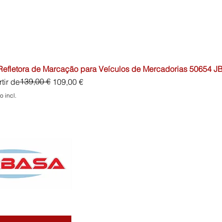
 Refletora de Marcação para Veículos de Mercadorias 50654 J
o normal
o promocional
139,00 €
tir de
109,00 €
o incl.