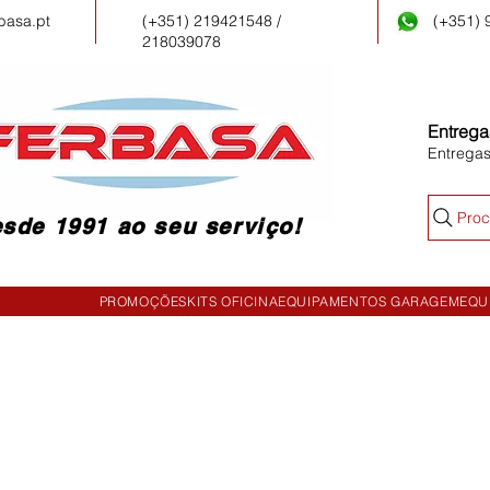
basa.pt
(+351) 219421548 /
(+351)
218039078
Entrega
Entrega
Proc
sde 1991 ao seu serviço!
PROMOÇÕES
KITS OFICINA
EQUIPAMENTOS GARAGEM
EQU