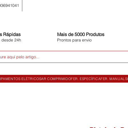
 936941041
s Rápidas
Mais de 5000 Produtos
s desde 24h
Prontos para envio
ure aqui pelo artigo...
IPAMENTOS ELÉTRICOS
AR COMPRIMIDO
FER. ESPECÍFICA
FER. MANUAL
S