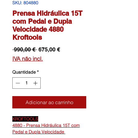
SKU: 804880
Prensa Hidráulica 15T
com Pedal e Dupla
Velocidade 4880
Kroftools
Preço
Preço
 990,00 € 
675,00 €
normal
promocional
IVA não incl.
Quantidade
*
Adicionar ao carrinho
KROFTOOLS
4880 - Prensa Hidráulica 15T com
Pedal e Dupla Velocidade