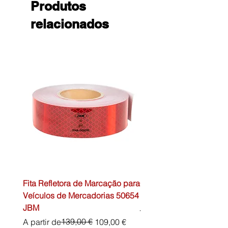
Produtos
relacionados
Fita Refletora de Marcação para
Caixa de Primeiros Soc
Veículos de Mercadorias 50654
DIN13157 54072 JBM
JBM
Preço normal
45,00 €
Preço normal
Preço promocional
139,00 €
A partir de
109,00 €
IVA não incl.