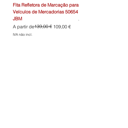
Fita Refletora de Marcação para
Caixa de Primeiros Soc
Veículos de Mercadorias 50654
DIN13157 54072 JBM
JBM
Preço normal
45,00 €
Preço normal
Preço promocional
139,00 €
A partir de
109,00 €
IVA não incl.
IVA não incl.