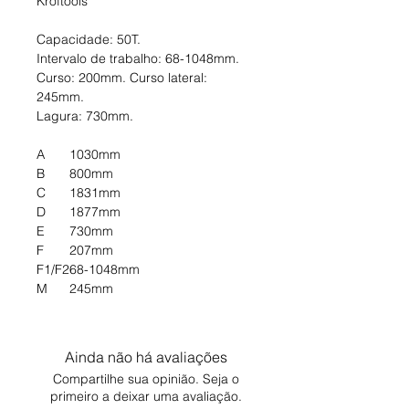
Kroftools
Capacidade: 50T.
Intervalo de trabalho: 68-1048mm.
Curso: 200mm. Curso lateral:
245mm.
Lagura: 730mm.
A
1030mm
B
800mm
C
1831mm
D
1877mm
E
730mm
F
207mm
F1/F2
68-1048mm
M
245mm
Ainda não há avaliações
Compartilhe sua opinião. Seja o
primeiro a deixar uma avaliação.