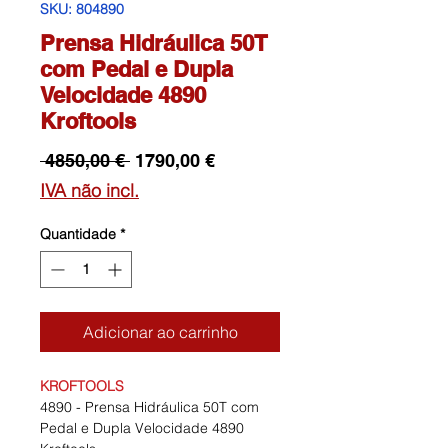
SKU: 804890
Prensa Hidráulica 50T
com Pedal e Dupla
Velocidade 4890
Kroftools
Preço
Preço
 4850,00 € 
1790,00 €
normal
promocional
IVA não incl.
Quantidade
*
Adicionar ao carrinho
KROFTOOLS
4890 - Prensa Hidráulica 50T com
Pedal e Dupla Velocidade 4890