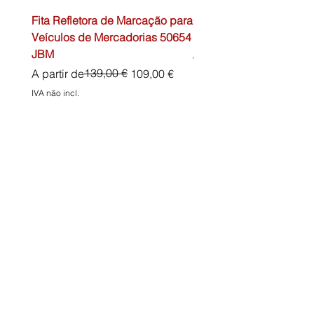
Fita Refletora de Marcação para
Caixa de Primeiros Soc
Veículos de Mercadorias 50654
DIN13157 54072 JBM
JBM
Preço normal
45,00 €
Preço normal
Preço promocional
139,00 €
A partir de
109,00 €
IVA não incl.
IVA não incl.