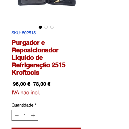
SKU: 802515
Purgador e
Reposicionador
Liquido de
Refrigeração 2515
Kroftools
Preço
Preço
 96,00 € 
78,00 €
normal
promocional
IVA não incl.
Quantidade
*