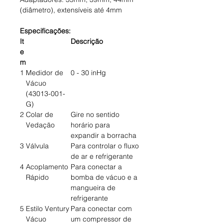
(diâmetro), extensíveis até 4mm
Especificações:
It
Descrição
e
m
1
Medidor de
0 - 30 inHg
Vácuo
(43013-001-
G)
2
Colar de
Gire no sentido
Vedação
horário para
expandir a borracha
3
Válvula
Para controlar o fluxo
de ar e refrigerante
4
Acoplamento
Para conectar a
Rápido
bomba de vácuo e a
mangueira de
refrigerante
5
Estilo Ventury
Para conectar com
Vácuo
um compressor de