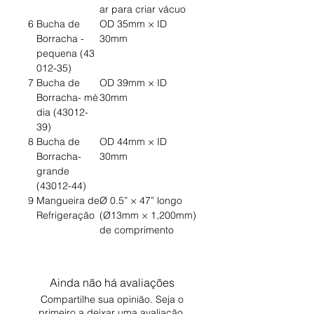
ar para criar vácuo
6
Bucha de
OD 35mm × ID
Borracha -
30mm
pequena (43
012-35)
7
Bucha de
OD 39mm × ID
Borracha- mé
30mm
dia (43012-
39)
8
Bucha de
OD 44mm × ID
Borracha-
30mm
grande
(43012-44)
9
Mangueira de
Ø 0.5” × 47” longo
Refrigeração
(Ø13mm × 1,200mm)
de comprimento
Ainda não há avaliações
Compartilhe sua opinião. Seja o
primeiro a deixar uma avaliação.