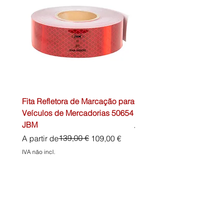
Fita Refletora de Marcação para
Caixa de Primeiros Soc
Veículos de Mercadorias 50654
DIN13157 54072 JBM
JBM
Preço normal
45,00 €
Preço normal
Preço promocional
139,00 €
A partir de
109,00 €
IVA não incl.
IVA não incl.