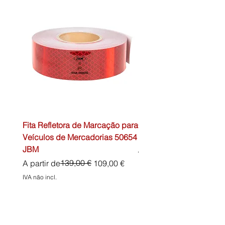
Fita Refletora de Marcação para
Caixa de Primeiros Soc
Veículos de Mercadorias 50654
DIN13157 54072 JBM
JBM
Preço normal
45,00 €
Preço normal
Preço promocional
139,00 €
A partir de
109,00 €
IVA não incl.
IVA não incl.