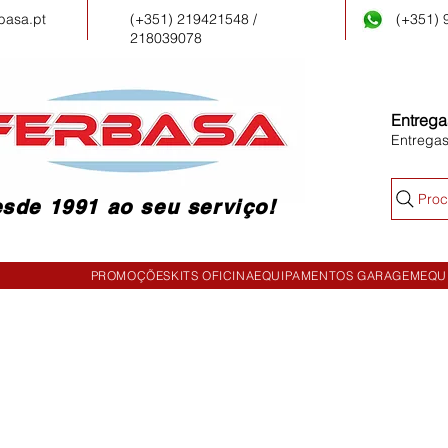
basa.pt
(+351) 219421548 /
(+351)
218039078
Entrega
Entrega
Proc
sde 1991 ao seu serviço!
PROMOÇÕES
KITS OFICINA
EQUIPAMENTOS GARAGEM
EQU