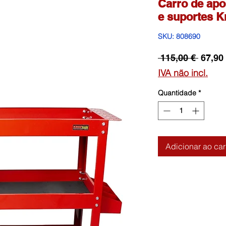
Carro de apo
e suportes K
SKU: 808690
Preço
 115,00 € 
67,90
norma
IVA não incl.
Quantidade
*
Adicionar ao car