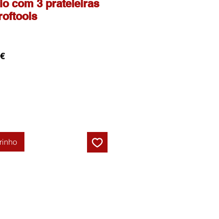
io com 3 prateleiras
roftools
Preço
 €
l
promocional
rinho