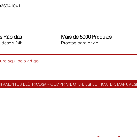
 936941041
s Rápidas
Mais de 5000 Produtos
s desde 24h
Prontos para envio
ure aqui pelo artigo...
IPAMENTOS ELÉTRICOS
AR COMPRIMIDO
FER. ESPECÍFICA
FER. MANUAL
S