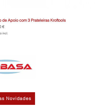
o de Apoio com 3 Prateleiras Kroftools
o
0 €
o incl.
as Novidades
Contactos
Sobre Nós
Termos