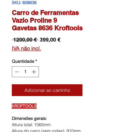
SKU: 808636
Carro de Ferramentas
Vazio Proline 9
Gavetas 8636 Kroftools
Preço
Preço
 1200,00 € 
399,00 €
normal
promocional
IVA não incl.
Quantidade
*
Adicionar ao carrinho
KROFTOOLS
Dimensões gerais:
Altura total: 1060mm
Altura do carro (sem rodas): 910mm