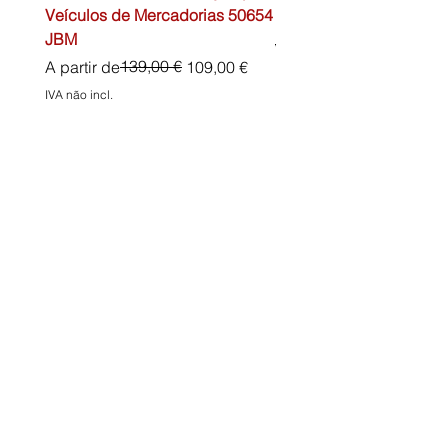
Veículos de Mercadorias 50654
DIN13157 54072 JBM
JBM
Preço normal
45,00 €
Preço normal
Preço promocional
139,00 €
A partir de
109,00 €
IVA não incl.
IVA não incl.