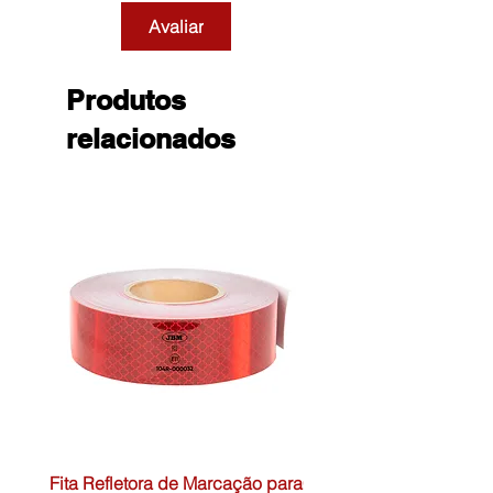
Avaliar
Produtos
relacionados
Fita Refletora de Marcação para
Caixa de Primeiros Soc