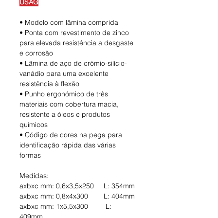
USAG
• Modelo com lâmina comprida
• Ponta com revestimento de zinco
para elevada resistência a desgaste
e corrosão
• Lâmina de aço de crómio-silício-
vanádio para uma excelente
resistência à flexão
• Punho ergonómico de três
materiais com cobertura macia,
resistente a óleos e produtos
químicos
• Código de cores na pega para
identificação rápida das várias
formas
Medidas:
axbxc mm: 0,6x3,5x250 L: 354mm
axbxc mm: 0,8x4x300 L: 404mm
axbxc mm: 1x5,5x300 L:
409mm