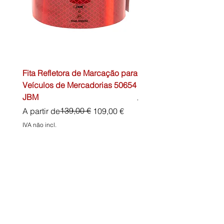
Fita Refletora de Marcação para
Caixa de Primeiros Soc
Veículos de Mercadorias 50654
DIN13157 54072 JBM
JBM
Preço normal
45,00 €
Preço normal
Preço promocional
139,00 €
A partir de
109,00 €
IVA não incl.
IVA não incl.