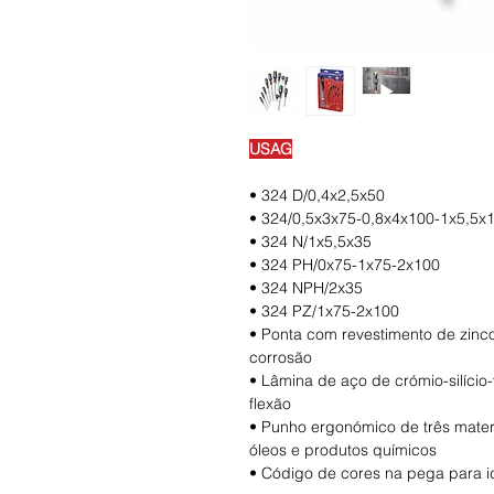
USAG
• 324 D/0,4x2,5x50
• 324/0,5x3x75-0,8x4x100-1x5,5x
• 324 N/1x5,5x35
• 324 PH/0x75-1x75-2x100
• 324 NPH/2x35
• 324 PZ/1x75-2x100
• Ponta com revestimento de zinco
corrosão
• Lâmina de aço de crómio-silício
flexão
• Punho ergonómico de três materi
óleos e produtos químicos
• Código de cores na pega para id