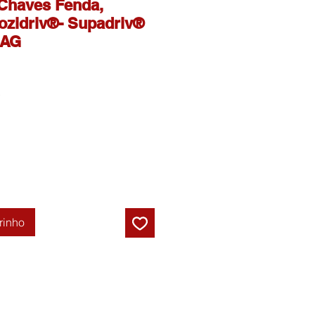
 Chaves Fenda,
Pozidriv®- Supadriv®
SAG
Preço
promocional
rinho