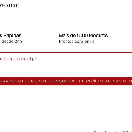
 936941041
s Rápidas
Mais de 5000 Produtos
s desde 24h
Prontos para envio
ure aqui pelo artigo...
IPAMENTOS ELÉTRICOS
AR COMPRIMIDO
FER. ESPECÍFICA
FER. MANUAL
S