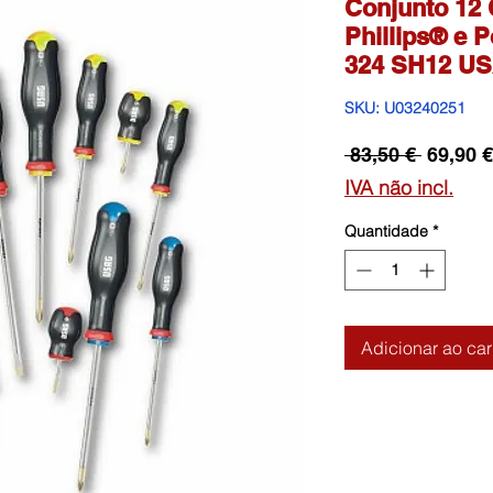
Conjunto 12
Phillips® e 
324 SH12 U
SKU: U03240251
Preço
 83,50 € 
69,90 €
normal
IVA não incl.
Quantidade
*
Adicionar ao car