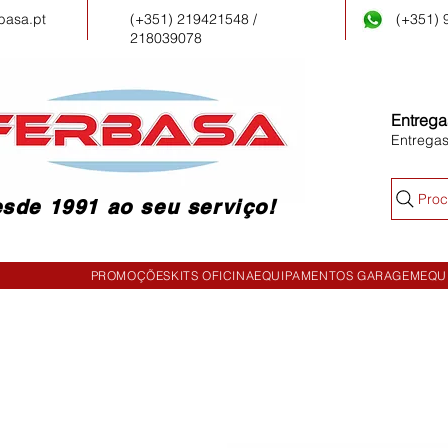
basa.pt
(+351) 219421548 /
(+351)
218039078
Entrega
Entrega
Proc
sde 1991 ao seu serviço!
PROMOÇÕES
KITS OFICINA
EQUIPAMENTOS GARAGEM
EQU