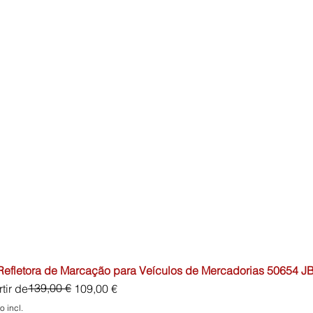
 Refletora de Marcação para Veículos de Mercadorias 50654 J
o normal
o promocional
139,00 €
tir de
109,00 €
o incl.